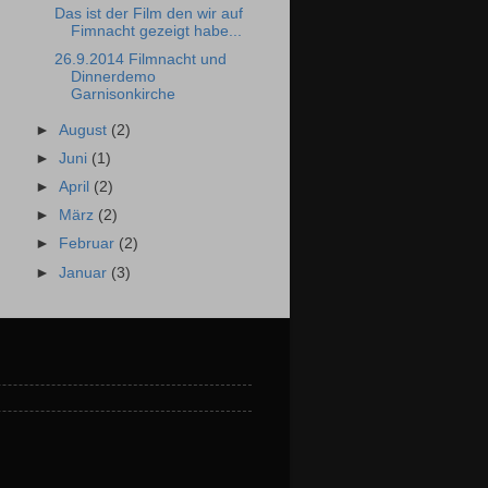
Das ist der Film den wir auf
Fimnacht gezeigt habe...
26.9.2014 Filmnacht und
Dinnerdemo
Garnisonkirche
►
August
(2)
►
Juni
(1)
►
April
(2)
►
März
(2)
►
Februar
(2)
►
Januar
(3)