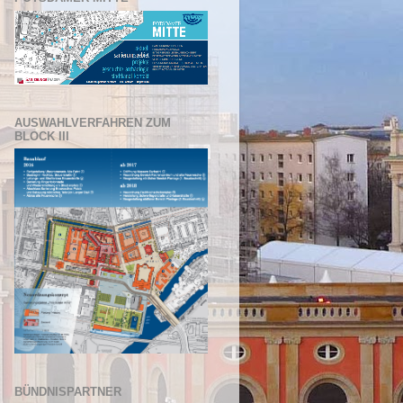
AUSWAHLVERFAHREN ZUM
BLOCK III
BÜNDNISPARTNER