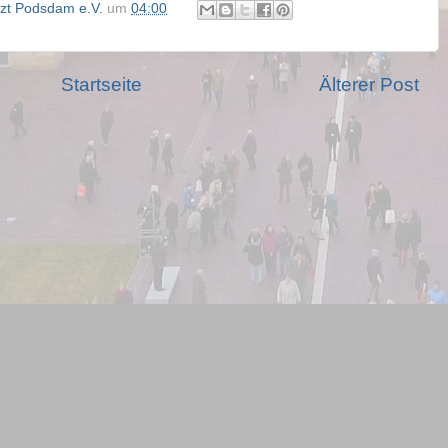
ützt Podsdam e.V.
um
04:00
Startseite
Älterer Post