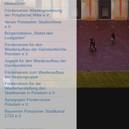
Mitteschön!
Förderverein Wiedergewinnung
der Potsdamer Mitte e.V.
Verein Potsdamer Stadtschloss
e.V.
Bürgerinitiative „Rettet den
Lustgarten“
Förderverein für den
Wiederaufbau der Garnisonkirche
Potsdam e.V.
Jugend für den Wiederaufbau der
Garnisonkirche
Förderverein zum Wiederaufbau
der Neptungruppe
Förderverein für die
Wiederherstellung des
Stadtkanals in Potsdam e.V.
Synagogen-Förderverein
Potsdam e.V.
Bauverein Potsdamer Stadtkanal
1722 e.V.