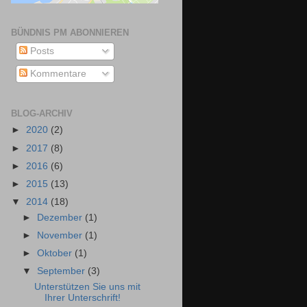
BÜNDNIS PM ABONNIEREN
Posts
Kommentare
BLOG-ARCHIV
►
2020
(2)
►
2017
(8)
►
2016
(6)
►
2015
(13)
▼
2014
(18)
►
Dezember
(1)
►
November
(1)
►
Oktober
(1)
▼
September
(3)
Unterstützen Sie uns mit
Ihrer Unterschrift!